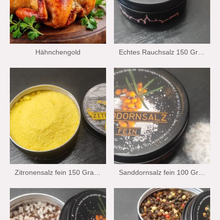
Hähnchengold
Echtes Rauchsalz 150 Gramm Wiechmann Stralsund Edition
Zitronensalz fein 150 Gramm Wiechman Stralsund Edition
Sanddornsalz fein 100 Gramm Wiechmann Stralsund Edition