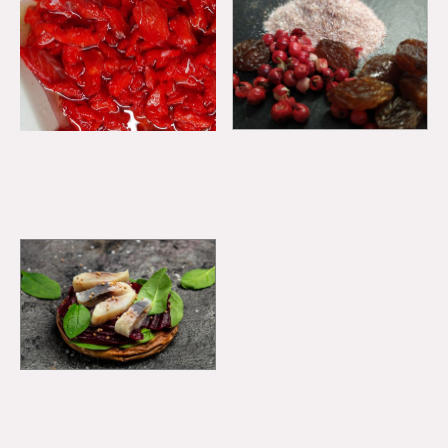
Seelachsreifer 200 Gramm OHNE Raucharoma
|
200
Matjesreifer "Gourmet" 100 Gramm
4.99€
3.99€
Alle Produkte anzeigen
Alle Produkte anzeigen
Pfeffer Matjesreifer "Emder Art" 100 Gramm
|
153
3.00€
Alle Produkte anzeigen