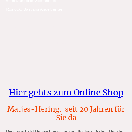
https://angelservice-hst.de/
Rostock:
Bastians Angelcenter
Wismarsche Str. 16, 18057 Rostock
bastian@angelservice-hst.de
und auch in
Güstrow:
Angeshop am Inselsee
MAGDALENENLUSTER WEG 15, 18273 GÜSTROW
Hier gehts zum Online Shop
Matjes-Hering: seit 20 Jahren für
Sie da
Bei uns erhälst Du Fischgewürze zum Kochen, Braten, Dünsten,