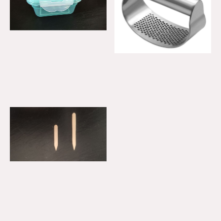
Frischhaltedose 0,2 Liter
|
221
2.50€
Alle Produkte anzeigen
Knoblauchpresse
|
215
9.99€
Alle Produkte anzeigen
Rollmopsspieß 50 Stück 3,5 cm
|
210
0.99€
Alle Produkte anzeigen