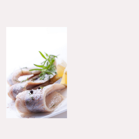
Schwedenhappen Komplett mit Matjesreifer für 1kg Fisch
4.70€
Alle Produkte anzeigen
Matjesreifer "traditionell" 100 Gramm
|
001
3.00€
Alle Produkte anzeigen