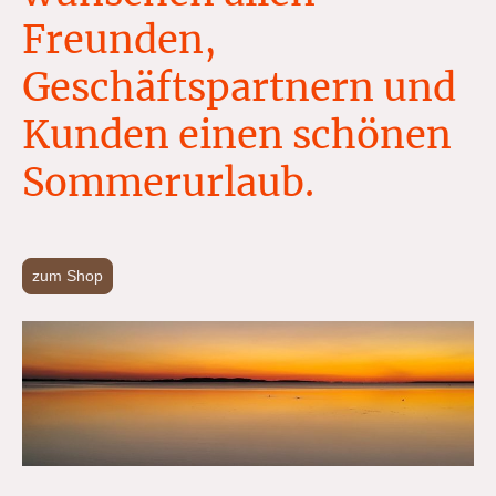
Freunden,
Geschäftspartnern und
Kunden einen schönen
Sommerurlaub.
zum Shop