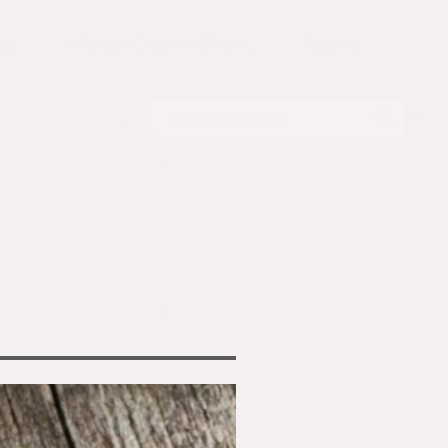
Salzhering - so wird's gemacht
Fischgewürze aus Sachsen?
Rezepte