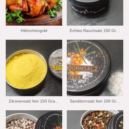
Hähnchengold
Echtes Rauchsalz 150 Gramm Wiechmann Stralsund Edition
Zitronensalz fein 150 Gramm Wiechman Stralsund Edition
Sanddornsalz fein 100 Gramm Wiechmann Stralsund Edition