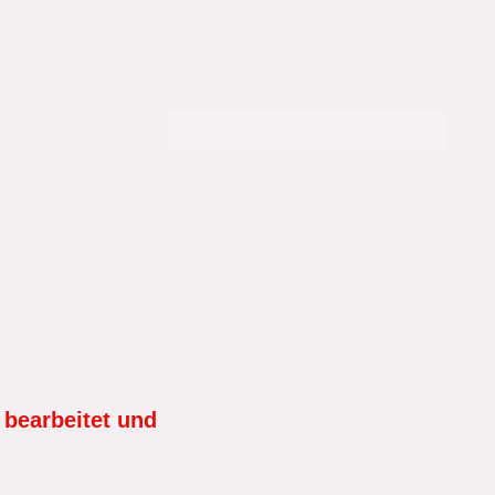
Salzhering - so wird's gemacht
Fischgewürze aus Sachsen?
Rezepte
 bearbeitet und