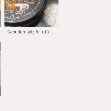
Sanddornsalz fein 100 Gramm Wiechmann Stralsund Edition