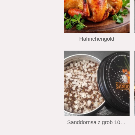
Hähnchengold
Sanddornsalz grob 100 Gramm Wiechmann Stralsund Edition