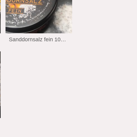
Sanddornsalz fein 100 Gramm Wiechmann Stralsund Edition