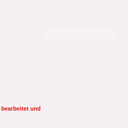
Salzhering - so wird's gemacht
Fischgewürze aus Sachsen?
Rezepte
 bearbeitet und