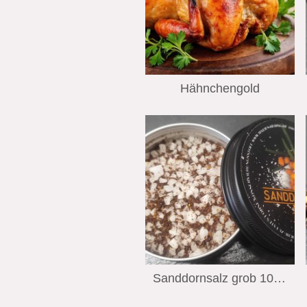
Hähnchengold
Sanddornsalz grob 100 Gramm Wiechmann Stralsund Edition