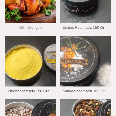
Hähnchengold
Echtes Rauchsalz 150 Gramm Wiechmann Stralsund Edition
Zitronensalz fein 150 Gramm Wiechman Stralsund Edition
Sanddornsalz fein 100 Gramm Wiechmann Stralsund Edition